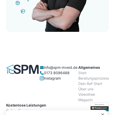
info@spm-invest.de
Allgemeines
0173 8096488
Start
Instagram
Beratungsprozess
Dein Ref-Start
Über uns
Videothek
Magazin
Kostenlose Leistungen
Online-Beratung
×