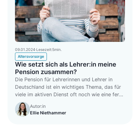
09
.
01
.
2024
·
Lesezeit:
5
min.
Altersvorsorge
Wie setzt sich als Lehrer:in meine
Pension zusammen?
Die Pension für Lehrerinnen und Lehrer in
Deutschland ist ein wichtiges Thema, das für
viele im aktiven Dienst oft noch wie eine ferne
Zukunft wirkt, deren Verständnis jedoch
Autor:in
essentiell für eine sorgfältige finanzielle
Ellie Niethammer
Planung ist. Die Pension berechnet sich aus
mehreren Faktoren, die im Laufe der
Berufsjahre zusammenkommen und letztlich
bestimmen, wie hoch die Bezüge im