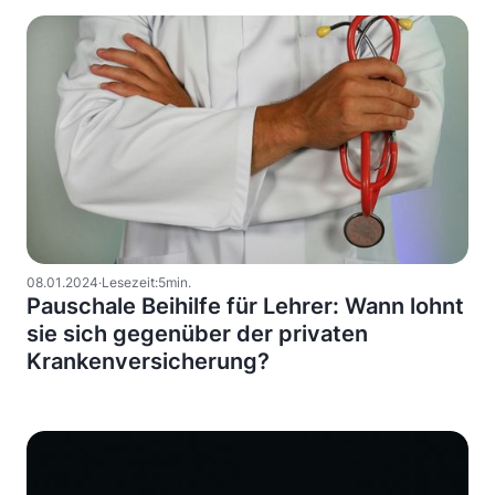
Ruhestand ausfallen.
08
.
01
.
2024
·
Lesezeit:
5
min.
Pauschale Beihilfe für Lehrer: Wann lohnt
sie sich gegenüber der privaten
Krankenversicherung?