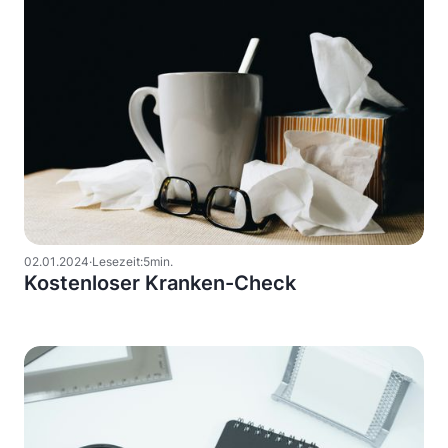
02
.
01
.
2024
·
Lesezeit:
5
min.
Kostenloser Kranken-Check